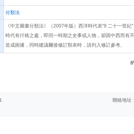
分類法
《中文圖書分類法》（2007年版）西洋時代表“9 二十一世
時代有扞格之處，即同一時期之史事或人物，卻因中西而有
造成困擾，同時建議爾後修訂類表時，請列入修訂參考。
發
.
聯絡地址：