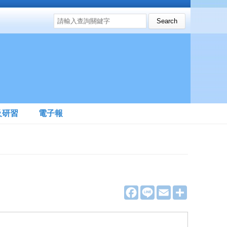
搜尋表單
Search this site
及研習
電子報
F
L
E
分
a
i
m
享
c
n
a
e
e
i
b
l