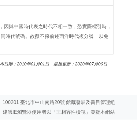
o
o
k
紀”，因與中國時代表之時代不相一致，恐實際標引時，
不同時代號碼。故擬不採前述西洋時代複分號，以免
布日期：2010年01月01日 最後更新：2020年07月06日
100201 臺北市中山南路20號 館藏發展及書目管理組
建議IE瀏覽器使用者以「非相容性檢視」瀏覽本網站