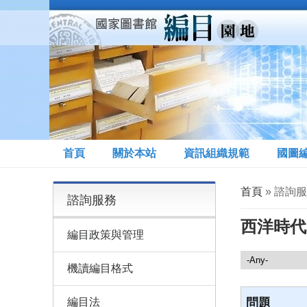
移至主內容
首頁
關於本站
資訊組織規範
國圖
您在這裡
首頁
» 諮詢
諮詢服務
西洋時代
編目政策與管理
諮詢服務
機讀編目格式
編目法
問題