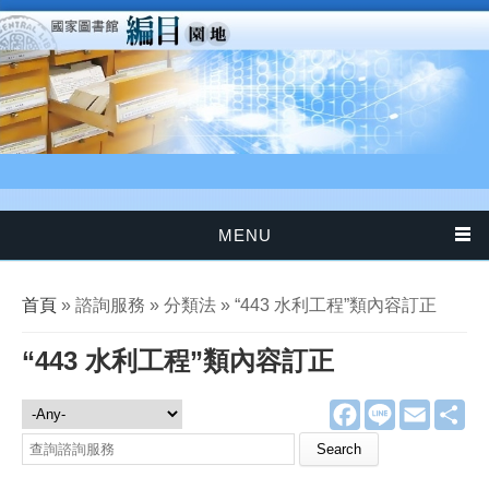
移至主內容
MENU
您在這裡
首頁
» 諮詢服務 » 分類法 » “443 水利工程”類內容訂正
“443 水利工程”類內容訂正
F
L
E
分
諮詢服務
a
i
m
享
c
n
a
Search this site
e
e
i
b
l