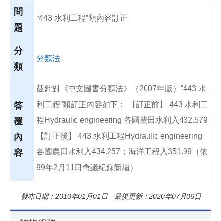
o
o
問
“443 水利工程”類內容訂正
k
題
分
分類法
類
茲針對《中文圖書分類法》（2007年版）“443 水
利工程”類訂正內容如下： 【訂正前】 443 水利工
答
程Hydraulic engineering 各國農田水利入432.579
覆
【訂正後】 443 水利工程Hydraulic engineering
內
各國農田水利入434.257；海洋工程入351.99（依
容
99年2月11日會議紀錄新增）
發布日期：2010年01月01日 最後更新：2020年07月06日