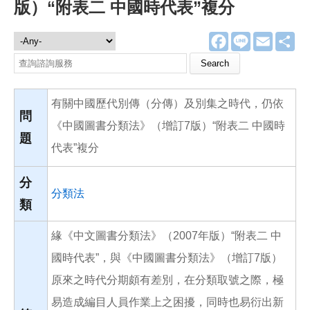
版）“附表二 中國時代表”複分
F
L
E
分
諮詢服務
a
i
m
享
c
n
a
Search this site
e
e
i
b
l
o
有關中國歷代別傳（分傳）及別集之時代，仍依
o
k
問
《中國圖書分類法》（增訂7版）“附表二 中國時
題
代表”複分
分
分類法
類
緣《中文圖書分類法》（2007年版）“附表二 中
國時代表”，與《中國圖書分類法》（增訂7版）
原來之時代分期頗有差別，在分類取號之際，極
易造成編目人員作業上之困擾，同時也易衍出新