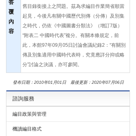
答
舊目錄銜接上之問題。茲為求編目作業簡省順當
覆
起見，今後凡有關中國歷代別傳（分傳）及別集
內
之時代，仍依《中國圖書分類法》（增訂7版）
容
“附表二 中國時代表”複分。有關本條規定，前
此，本館97年09月05日討論會議紀錄2：“有關別
傳及別集適用中國時代表時，究竟應詳分抑或略
分”討論之決議，亦可參閱。
發布日期：2010年01月01日 最後更新：2020年07月06日
諮詢服務
編目政策與管理
機讀編目格式