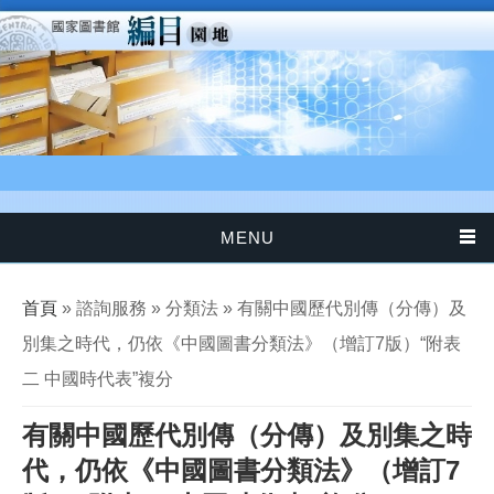
移至主內容
MENU
您在這裡
首頁
» 諮詢服務 » 分類法 » 有關中國歷代別傳（分傳）及
別集之時代，仍依《中國圖書分類法》（增訂7版）“附表
二 中國時代表”複分
有關中國歷代別傳（分傳）及別集之時
代，仍依《中國圖書分類法》（增訂7