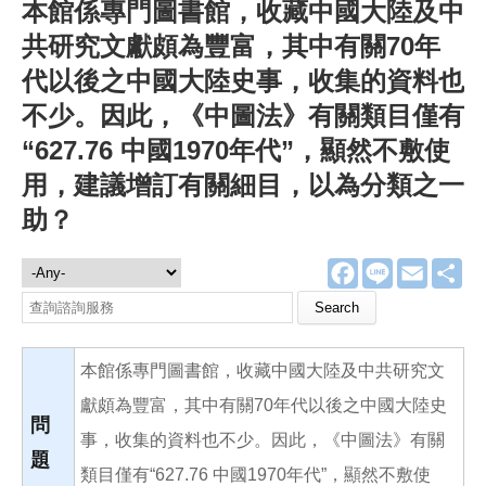
本館係專門圖書館，收藏中國大陸及中
共研究文獻頗為豐富，其中有關70年
代以後之中國大陸史事，收集的資料也
不少。因此，《中圖法》有關類目僅有
“627.76 中國1970年代”，顯然不敷使
用，建議增訂有關細目，以為分類之一
助？
F
L
E
分
諮詢服務
a
i
m
享
c
n
a
Search this site
e
e
i
b
l
o
本館係專門圖書館，收藏中國大陸及中共研究文
o
k
獻頗為豐富，其中有關70年代以後之中國大陸史
問
事，收集的資料也不少。因此，《中圖法》有關
題
類目僅有“627.76 中國1970年代”，顯然不敷使