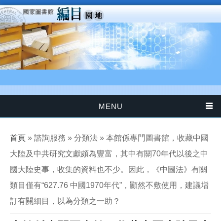
移至主內容
MENU
您在這裡
首頁
» 諮詢服務 » 分類法 » 本館係專門圖書館，收藏中國
大陸及中共研究文獻頗為豐富，其中有關70年代以後之中
國大陸史事，收集的資料也不少。因此，《中圖法》有關
類目僅有“627.76 中國1970年代”，顯然不敷使用，建議增
訂有關細目，以為分類之一助？