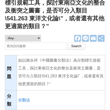
標引規範工具，探討東南亞文化的整合
及衝突之圖書，是否可分入類目
\541.263 東洋文化論\"，或者還有其他
更適當的類目？"
F
L
E
分
諮詢服務
a
i
m
享
c
n
a
Search this site
e
e
i
b
l
o
如以賴永祥《中國圖書分類法》為分類標引規範
o
k
工具，探討東南亞文化的整合及衝突之圖書，是
問
否可分入類目\541.263 東洋文化論\"，或者還有其
題
他更適當的類目？"
分
分類法
類