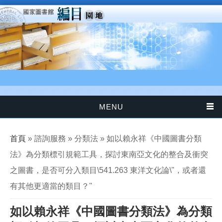
移至主內容
MENU
您在這裡
首頁
» 諮詢服務 » 分類法 » 如以賴永祥《中國圖書分類
法》為分類標引規範工具，探討東南亞文化的整合及衝突
之圖書，是否可分入類目\541.263 東洋文化論\"，或者還
有其他更適當的類目？"
如以賴永祥《中國圖書分類法》為分類