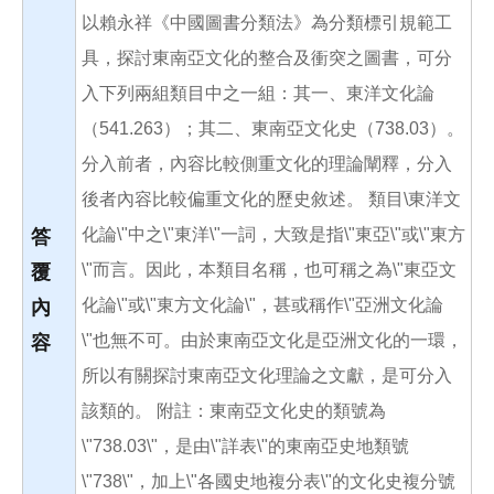
以賴永祥《中國圖書分類法》為分類標引規範工
具，探討東南亞文化的整合及衝突之圖書，可分
入下列兩組類目中之一組：其一、東洋文化論
（541.263）；其二、東南亞文化史（738.03）。
分入前者，內容比較側重文化的理論闡釋，分入
後者內容比較偏重文化的歷史敘述。 類目\東洋文
化論\"中之\"東洋\"一詞，大致是指\"東亞\"或\"東方
答
\"而言。因此，本類目名稱，也可稱之為\"東亞文
覆
化論\"或\"東方文化論\"，甚或稱作\"亞洲文化論
內
\"也無不可。由於東南亞文化是亞洲文化的一環，
容
所以有關探討東南亞文化理論之文獻，是可分入
該類的。 附註：東南亞文化史的類號為
\"738.03\"，是由\"詳表\"的東南亞史地類號
\"738\"，加上\"各國史地複分表\"的文化史複分號