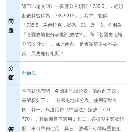
k
返巴比倫文明》一書應分入類號「735.5」，經組
配後其號碼為「735.5213」。其中，號碼
問
「735.5」為伊拉克，號碼「21」及「3」分別為
題
「各國史地複分表∕斷代史∕古代」和「各國史地複
分表∕文化史」。如此組配，是否妥當？如不妥
當，又應如何組配？
分
分類法
類
本問題係有關「各國史地複分表」的組配問題，
茲解析如下： 「各國史地複分表」使用要點有
四：其一、只適用於《中圖法》類號「710-
770」，其餘類目不適用；其二、必須與主類號組
配，不可單獨使用；其三、號碼不可同時重複組
答