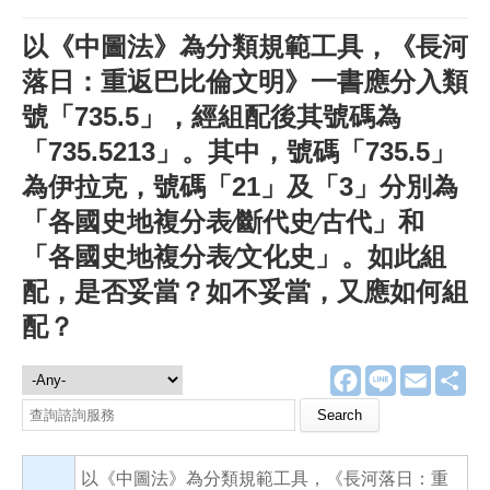
以《中圖法》為分類規範工具，《長河
落日：重返巴比倫文明》一書應分入類
號「735.5」，經組配後其號碼為
「735.5213」。其中，號碼「735.5」
為伊拉克，號碼「21」及「3」分別為
「各國史地複分表∕斷代史∕古代」和
「各國史地複分表∕文化史」。如此組
配，是否妥當？如不妥當，又應如何組
配？
F
L
E
分
諮詢服務
a
i
m
享
c
n
a
Search this site
e
e
i
b
l
o
以《中圖法》為分類規範工具，《長河落日：重
o