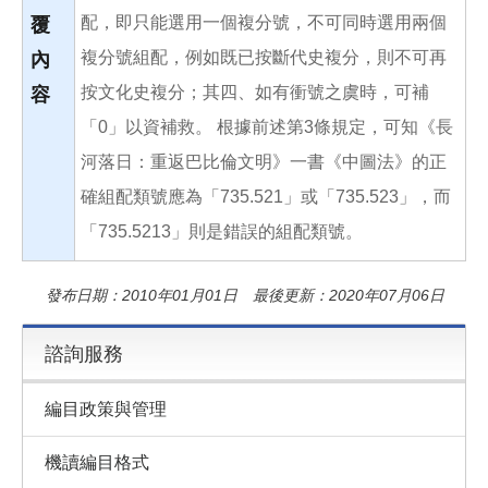
配，即只能選用一個複分號，不可同時選用兩個
覆
複分號組配，例如既已按斷代史複分，則不可再
內
按文化史複分；其四、如有衝號之虞時，可補
容
「0」以資補救。 根據前述第3條規定，可知《長
河落日：重返巴比倫文明》一書《中圖法》的正
確組配類號應為「735.521」或「735.523」，而
「735.5213」則是錯誤的組配類號。
發布日期：2010年01月01日 最後更新：2020年07月06日
諮詢服務
編目政策與管理
機讀編目格式