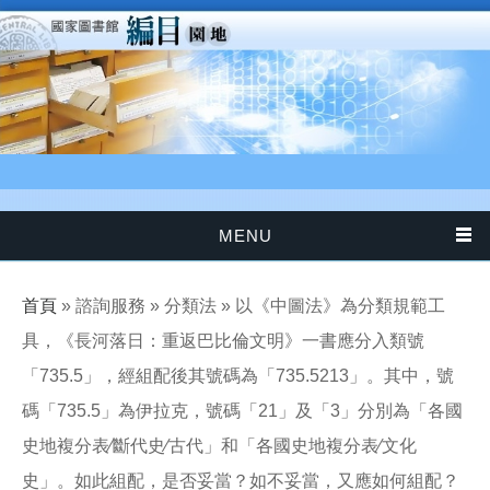
移至主內容
MENU
您在這裡
首頁
» 諮詢服務 » 分類法 » 以《中圖法》為分類規範工
具，《長河落日：重返巴比倫文明》一書應分入類號
「735.5」，經組配後其號碼為「735.5213」。其中，號
碼「735.5」為伊拉克，號碼「21」及「3」分別為「各國
史地複分表∕斷代史∕古代」和「各國史地複分表∕文化
史」。如此組配，是否妥當？如不妥當，又應如何組配？