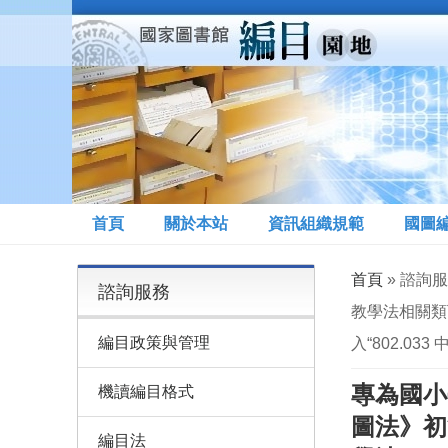
移至主內容
首頁
關於本站
資訊組織規範
國圖
您在這裡
首頁
» 諮詢
諮詢服務
教學法相關類下
編目政策與管理
入“802.03
專為國小
機讀編目格式
圖法》初等
編目法