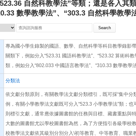
523.36 自然科教學法”等類；還是各入其類
10.33 數學教學法”、“303.3 自然科學
Search this site
專為國小學生錄製的國語、數學、自然科學等科目教學錄影
關類下，例如分入“523.31 國語科教學法”、“523.32 算術科
類，例如分入“802.033 中國語言教學法”、“310.33 數學教學
分類法
依文獻分類原則，有關教學法文獻分類標引，既可採“集中分類
例，有關小學教學法文獻既可分入“523.3 小學教學法”類；也
則標引文獻，通常應依據圖書館的任務與目標、藏書重點與特
大數的圖書館尤以學校圖書館為然，為了方便指引各級學校
校教學法文獻依其級別分別分入\初等教育、中等教育、職業教