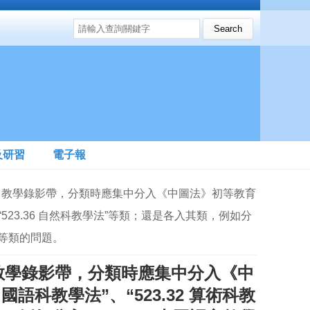
搜尋表單
Search this site
及研習
電子報
等科目教學錄影帶，分類時應集中分入《中圖法》初等教育
、“523.36 自然科教學法”等類；還是各入其類，例如分
法”等類的問題。
教學錄影帶，分類時應集中分入《中
語科教學法”、“523.32 算術科教