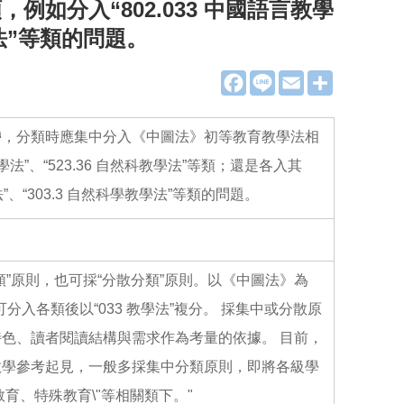
，例如分入“802.033 中國語言教學
教學法”等類的問題。
F
L
E
分
a
i
m
享
c
n
a
e
e
i
b
l
帶，分類時應集中分入《中圖法》初等教育教學法相
o
o
教學法”、“523.36 自然科教學法”等類；還是各入其
k
法”、“303.3 自然科學教學法”等類的問題。
”原則，也可採“分散分類”原則。以《中圖法》為
可分入各類後以“033 教學法”複分。 採集中或分散原
色、讀者閱讀結構與需求作為考量的依據。 目前，
教學參考起見，一般多採集中分類原則，即將各級學
育、特殊教育\"等相關類下。"