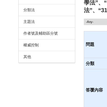
學法”、“
法”、“3
分類法
主題法
諮詢服務
作者號及輔助區分號
問題
權威控制
其他
分類
答覆內容