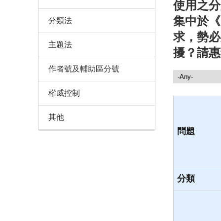
使用之分
集中於《中
分類法
求，勢必
主題法
擾？請惠
作者號及輔助區分號
諮詢服務
權威控制
其他
問題
分類