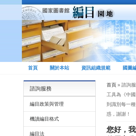
移至主內容
首頁
關於本站
資訊組織規範
國圖
您在這裡
首頁
» 諮詢
諮詢服務
工具為《中國圖
編目政策與管理
到識別每一種
惑，謝謝！
機讀編目格式
您好，我
編目法