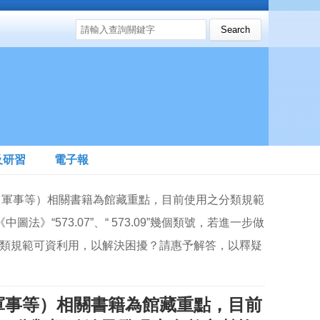
搜尋表單
Search this site
及研習
電子報
經濟、軍事等）相關書籍為館藏重點，目前使用之分類規範
“573.07”、“ 573.09”幾個類號，若進一步做
類規範可資利用，以解決困擾？請惠予解答，以釋疑
軍事等）相關書籍為館藏重點，目前