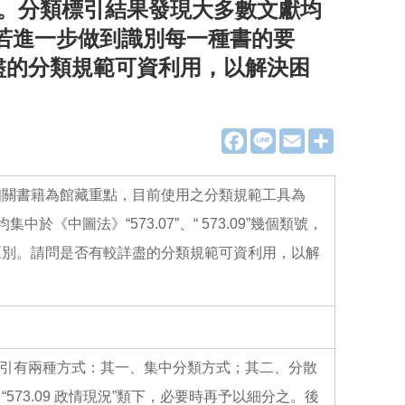
版。分類標引結果發現大多數文獻均
類號，若進一步做到識別每一種書的要
盡的分類規範可資利用，以解決困
F
L
E
分
a
i
m
享
c
n
a
e
e
i
b
l
相關書籍為館藏重點，目前使用之分類規範工具為
o
o
中圖法》“573.07”、“ 573.09”幾個類號，
k
區別。請問是否有較詳盡的分類規範可資利用，以解
標引有兩種方式：其一、集中分類方式；其二、分散
73.09 政情現況”類下，必要時再予以細分之。後