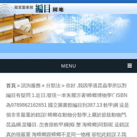
移至主內容
MENU
您在這裡
首頁
» 諮詢服務 » 分類法 » 你好 ,我因學過昆蟲學所以對
編目有疑問 1.近日,發現一本朱耀沂著\蟑螂博物學\" ISBN
為9789862162651 國立圖書館編目到387.13 軟甲綱 這是
個非常嚴重的錯誤! 蟑螂在動物分類學上屬於節肢動物門.
昆蟲綱.蜚蠊目. 怎會跟軟甲綱(蝦 蟹 海蟑螂)同類呢 這錯誤
真的很嚴重 海蟑螂跟蟑螂不是同一物種 卻犯此錯誤 2.我