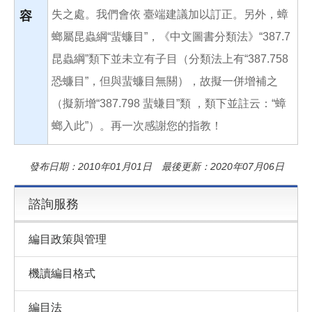
失之處。我們會依 臺端建議加以訂正。另外，蟑
容
螂屬昆蟲綱“蜚蠊目”，《中文圖書分類法》“387.7
昆蟲綱”類下並未立有子目（分類法上有“387.758
恐蠊目”，但與蜚蠊目無關），故擬一併增補之
（擬新增“387.798 蜚螊目”類 ，類下並註云：“蟑
螂入此”）。再一次感謝您的指教！
發布日期：2010年01月01日 最後更新：2020年07月06日
諮詢服務
編目政策與管理
機讀編目格式
編目法