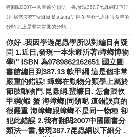
有翻閱2007中國圖書分類法一書,發現387.7昆蟲綱以下細
分 ,居然沒有\"蜚蠊目 Blattaria \" 這在學術已通用很多年的
分類了,這是非常常見的分類....
你好 ,我因學過昆蟲學所以對編目有疑
問 1.近日,發現一本朱耀沂著\蟑螂博物
學\" ISBN 為9789862162651 國立圖
書館編目到387.13 軟甲綱 這是個非常
嚴重的錯誤! 蟑螂在動物分類學上屬於
節肢動物門.昆蟲綱.蜚蠊目. 怎會跟軟
甲綱(蝦 蟹 海蟑螂)同類呢 這錯誤真的
很嚴重 海蟑螂跟蟑螂不是同一物種 卻
犯此錯誤 2.我有翻閱2007中國圖書分
類法一書,發現387.7昆蟲綱以下細分 ,