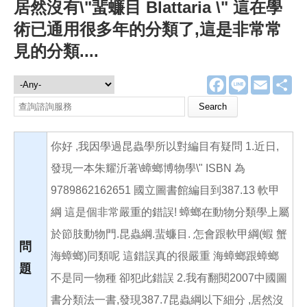
居然沒有\"蜚蠊目 Blattaria \" 這在學
術已通用很多年的分類了,這是非常常
見的分類....
F
L
E
分
諮詢服務
a
i
m
享
c
n
a
Search this site
e
e
i
b
l
o
你好 ,我因學過昆蟲學所以對編目有疑問 1.近日,
o
k
發現一本朱耀沂著\蟑螂博物學\" ISBN 為
9789862162651 國立圖書館編目到387.13 軟甲
綱 這是個非常嚴重的錯誤! 蟑螂在動物分類學上屬
於節肢動物門.昆蟲綱.蜚蠊目. 怎會跟軟甲綱(蝦 蟹
問
海蟑螂)同類呢 這錯誤真的很嚴重 海蟑螂跟蟑螂
題
不是同一物種 卻犯此錯誤 2.我有翻閱2007中國圖
書分類法一書,發現387.7昆蟲綱以下細分 ,居然沒