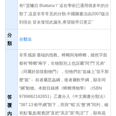
有\"蜚蠊目 Blattaria \" 這在學術已通用很多年的分
類了,這是非常常見的分類.中國圖書法由2007版次
到現在 皆未發現此漏失.希望能早日更正"
分
分類法
類
非常感謝 臺端的指教。蟑螂與海蟑螂，雖然字面
都有“蟑螂”兩字，生物類別上也誼屬“同‘門’兄弟”
（同屬於節肢動物門），但牠們在“血緣上”並不那
麼“親”－ 前者屬昆蟲綱，後者屬軟甲綱，顯非同
“綱”動物。本館目錄將《蟑螂博物學》（ISBN
9789862162651）乙書分入《中文圖書分類法》
答
“387.13 軟甲綱”類下，而與“‘蝦’兵‘蟹’將”同列，確
覆
有點“亂點鴛鴦譜”直把“馮京”當“馬涼”了，顯有疏
內