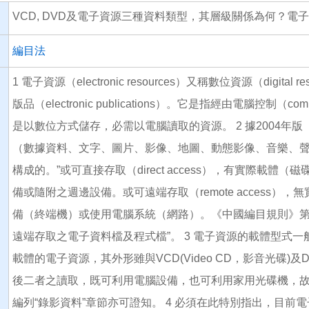
VCD, DVD及電子資源三種資料類型，其層級關係為何？
編目法
1 電子資源（electronic resources）又稱數位資源（digital r
版品（electronic publications）。它是指經由電腦控制（c
是以數位方式儲存，必需以電腦讀取的資源。 2 據2004年版《
（數據資料、文字、圖片、影像、地圖、動態影像、音樂、
構成的。”或可直接存取（direct access），有實際載
備或隨附之週邊設備。或可遠端存取（remote access），
備（終端機）或使用電腦系統（網路）。《中國編目規則》第
遠端存取之電子資料檔及程式檔”。 3 電子資源的載體型式
載體的電子資源，其外形雖與VCD(Video CD，影音光碟)及DVD
後二者之讀取，既可利用電腦設備，也可利用家用光碟機，
編列“錄影資料”章節亦可證知。 4 必須在此特別指出，目前電子