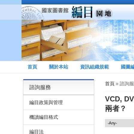
移至主內容
首頁
關於本站
資訊組織規範
國圖
您在這裡
首頁
» 諮詢
諮詢服務
VCD,
編目政策與管理
兩者？
機讀編目格式
諮詢服務
編目法