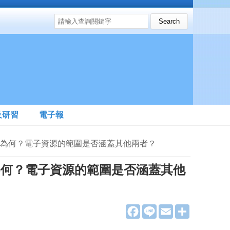
搜尋表單
Search this site
及研習
電子報
級關係為何？電子資源的範圍是否涵蓋其他兩者？
係為何？電子資源的範圍是否涵蓋其他
F
L
E
分
a
i
m
享
c
n
a