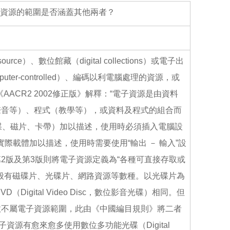
e
e
i
b
l
電子資源的範圍是否涵蓋其他兩者？
o
o
k
esource）、數位館藏（digital collections）或電子出
omputer-controlled）、編碼以利電腦處理的資源，或
AACR2 2002修正版》解釋：“電子資源是由資料
聲音等）、程式（教學等），或資料及程式的組合而
體（磁碟、磁片、卡帶）加以描述，使用時必須插入電腦設
無實際載體加以描述，使用時需要使用“輸出 － 輸入”設
2版及第3版則將電子資源定義為“各種可直接存取或
一般有磁碟片、光碟片、網路資源等數種。以光碟片為
（Digital Video Disc，數位影音光碟）相同。但
故不屬電子資源範圍，此由《中國編目規則》將二者
資源有愈來愈多使用數位多功能光碟（Digital