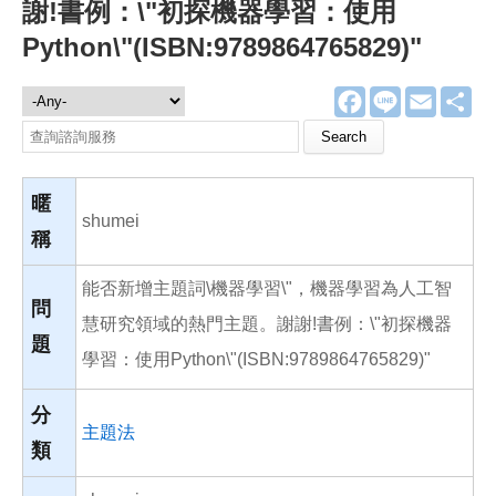
謝!書例：\"初探機器學習：使用
Python\"(ISBN:9789864765829)"
F
L
E
分
諮詢服務
a
i
m
享
c
n
a
Search this site
e
e
i
b
l
o
o
暱
k
shumei
稱
能否新增主題詞\機器學習\"，機器學習為人工智
問
慧研究領域的熱門主題。謝謝!書例：\"初探機器
題
學習：使用Python\"(ISBN:9789864765829)"
分
主題法
類