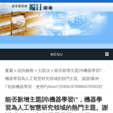
移至主內容
MENU
您在這裡
首頁
» 諮詢服務 » 主題法 » 能否新增主題詞\機器學習\"，
機器學習為人工智慧研究領域的熱門主題。謝謝!書例：
\"初探機器學習：使用Python\"(ISBN:9789864765829)"
能否新增主題詞\機器學習\"，機器學
習為人工智慧研究領域的熱門主題。謝