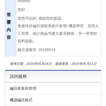
shumei:
您好,
答
當然可以的, 感謝您的提議。
覆
會盡快於編目規範系統中新增: 機器學習，並與人
內
工智慧、統計推論等建立參見關係，另一併增加
容
資料探勘。
錢月蓮敬答 20180524
發布日期：2018年05月24日 最後更新：2019年05月21日
諮詢服務
編目政策與管理
機讀編目格式