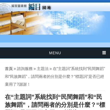
移至主內容
MENU
您在這裡
首頁
» 諮詢服務 » 主題法 » 在“主題詞”系統找到“民間舞蹈”
和“民族舞蹈”，請問兩者的分別是什麼？“標題詞”是否已經
棄用了?謝謝！
在“主題詞”系統找到“民間舞蹈”和“民
族舞蹈”，請問兩者的分別是什麼？“標