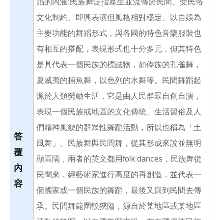
蹈的內涵:民族舞泛指產生並流傳於民間、受民俗
文化制約、即興表演但風格相對穩定、以自娛為
主要功能的舞蹈形式，與各國的特色音樂服裝也
有相互的搭配，表現形式也十分多元，但其特色
是具代表一個民族的標誌物，如傣族的孔雀舞，
夏威夷的捕魚舞，以色列的水舞等。民間舞蹈起
源於人類勞動生活，它是由人民群眾自創自演，
表現一個民族或地區的文化傳統、生活習俗及人
們精神風貌的群眾性舞蹈活動，所以也稱為「土
答
風舞」。民族舞與民間舞，從其形成來說並無明
覆
顯區隔，兩者的英文都用folk dances，民族舞從
內
民間來，經藝術家進行高度的再創造，並代表一
容
個國家或一個民族的舞蹈，最後又回到民間去傳
承。民間舞範圍較狹隘，源自於某地區或某地區