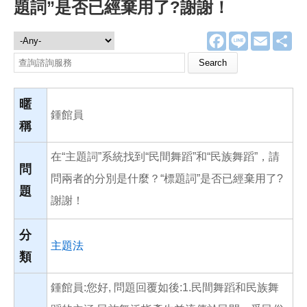
題詞”是否已經棄用了?謝謝！
F
L
E
分
諮詢服務
a
i
m
享
c
n
a
Search this site
e
e
i
b
l
o
o
暱
k
鍾館員
稱
在“主題詞”系統找到“民間舞蹈”和“民族舞蹈”，請
問
問兩者的分別是什麼？“標題詞”是否已經棄用了?
題
謝謝！
分
主題法
類
鍾館員:您好, 問題回覆如後:1.民間舞蹈和民族舞