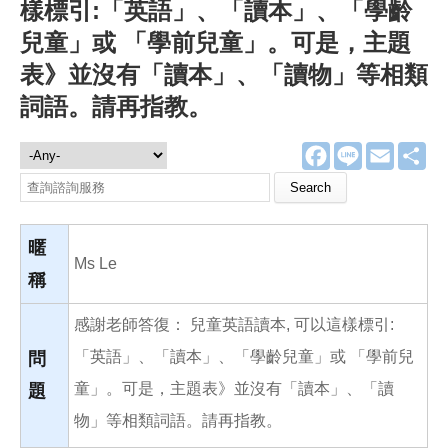
樣標引:「英語」、「讀本」、「學齡
兒童」或 「學前兒童」。可是，主題
表》並沒有「讀本」、「讀物」等相類
詞語。請再指教。
F
L
E
分
諮詢服務
a
i
m
享
c
n
a
Search this site
e
e
i
b
l
o
o
暱
k
Ms Le
稱
感謝老師答復： 兒童英語讀本, 可以這樣標引:
「英語」、「讀本」、「學齡兒童」或 「學前兒
問
童」。可是，主題表》並沒有「讀本」、「讀
題
物」等相類詞語。請再指教。