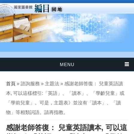
移至主內容
MENU
您在這裡
首頁
» 諮詢服務 » 主題法 » 感謝老師答復： 兒童英語讀
本, 可以這樣標引:「英語」、「讀本」、「學齡兒童」或
「學前兒童」。可是，主題表》並沒有「讀本」、「讀
物」等相類詞語。請再指教。
感謝老師答復： 兒童英語讀本, 可以這