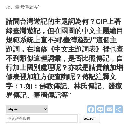
記、臺灣傳記等"
請問台灣遊記的主題詞為何？CIP上著
錄臺灣遊記，但在國圖的中文主題編目
規範系統上查不到\臺灣遊記\"這個主
題詞，在增修《中文主題詞表》裡也查
不到類似這種詞彙，是否比照傳記，自
行加上國別處理呢？亦或是請貴館加增
修表裡加註方便查詢呢？傳記注釋文
字：1.如：佛教傳記、林氏傳記、醫療
界傳記、臺灣傳記等"
F
L
E
分
諮詢服務
a
i
m
享
c
n
a
Search this site
e
e
i
b
l