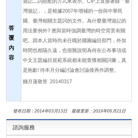
遊記二詞組配的方式來表示。CIP上直接著錄「臺
灣遊記」，是根據2007年增補的一份與中華民
國、臺灣相關主題詞的文件。為什麼臺灣遊記的
答
用法要例外? 應與當時強調臺灣的時空背景有關
覆
吧。因本人當時尚未任職於國圖編目部門，外加
內
時間也相隔久遠，也很難說明為何在公布事項或
容
中文主題編目規範系統都未能查獲相關詞彙，真
是抱歉! 待本月分編討論會討論後再作調整。
錢月蓮敬答 20140317
發布日期：2014年03月13日 最後更新：2019年05月21日
諮詢服務