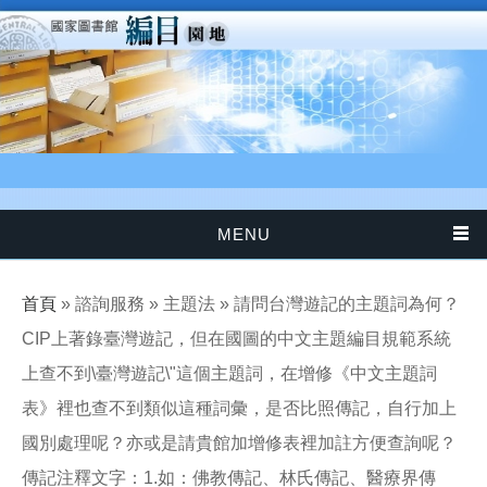
移至主內容
MENU
您在這裡
首頁
» 諮詢服務 » 主題法 » 請問台灣遊記的主題詞為何？
CIP上著錄臺灣遊記，但在國圖的中文主題編目規範系統
上查不到\臺灣遊記\"這個主題詞，在增修《中文主題詞
表》裡也查不到類似這種詞彙，是否比照傳記，自行加上
國別處理呢？亦或是請貴館加增修表裡加註方便查詢呢？
傳記注釋文字：1.如：佛教傳記、林氏傳記、醫療界傳