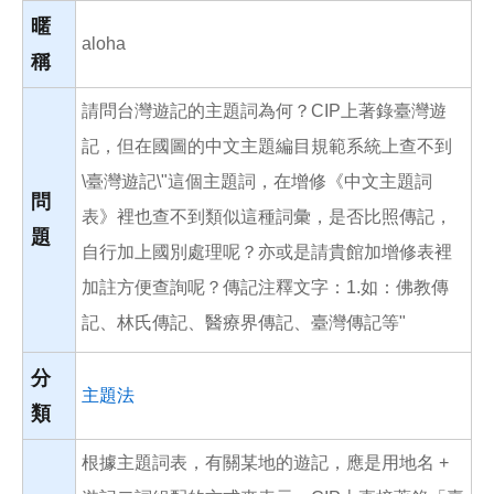
o
o
暱
k
aloha
稱
請問台灣遊記的主題詞為何？CIP上著錄臺灣遊
記，但在國圖的中文主題編目規範系統上查不到
\臺灣遊記\"這個主題詞，在增修《中文主題詞
問
表》裡也查不到類似這種詞彙，是否比照傳記，
題
自行加上國別處理呢？亦或是請貴館加增修表裡
加註方便查詢呢？傳記注釋文字：1.如：佛教傳
記、林氏傳記、醫療界傳記、臺灣傳記等"
分
主題法
類
根據主題詞表，有關某地的遊記，應是用地名 +