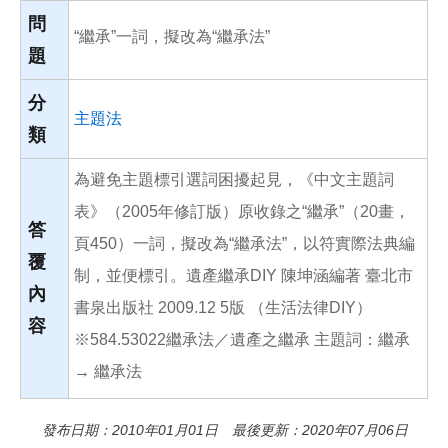
o
o
問
“繼承”一詞，擬改為“繼承法”
k
題
分
主題法
類
為避免主題標引選詞困擾起見，《中文主題詞
表》（2005年修訂版）原收錄之“繼承”（20畫，
答
頁450）一詞，擬改為“繼承法”，以符實際法典編
覆
制，並便標引。遺產繼承DIY 陳坤涵編著 臺北市
內
書泉出版社 2009.12 5版 （生活法律DIY）
容
※584.53022繼承法／遺產之繼承 主題詞：繼承
→ 繼承法
發布日期：2010年01月01日 最後更新：2020年07月06日