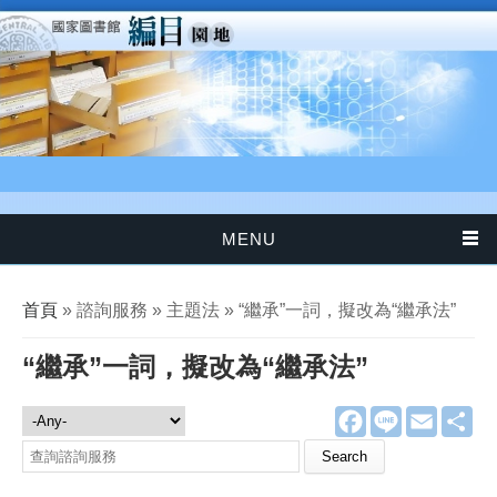
移至主內容
MENU
您在這裡
首頁
» 諮詢服務 » 主題法 » “繼承”一詞，擬改為“繼承法”
“繼承”一詞，擬改為“繼承法”
F
L
E
分
諮詢服務
a
i
m
享
c
n
a
Search this site
e
e
i
b
l