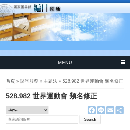
移至主內容
MENU
您在這裡
首頁
» 諮詢服務 » 主題法 » 528.982 世界運動會 類名修正
528.982 世界運動會 類名修正
F
L
E
分
諮詢服務
a
i
m
享
c
n
a
Search this site
e
e
i
b
l