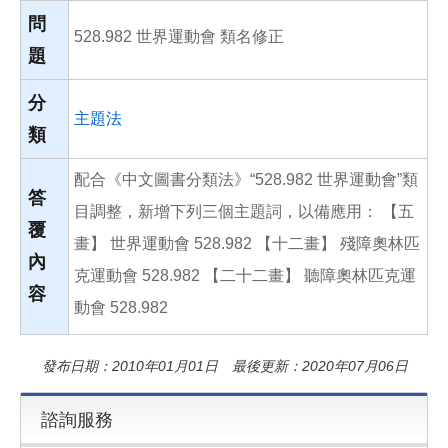
o
o
問
528.982 世界運動會 類名修正
k
題
分
主題法
類
配合《中文圖書分類法》“528.982 世界運動會”類
答
目調整，新增下列三個主題詞，以備應用： 【五
覆
畫】 世界運動會 528.982 【十二畫】 殘障奧林匹
內
克運動會 528.982 【二十二畫】 聽障奧林匹克運
容
動會 528.982
發布日期：2010年01月01日 最後更新：2020年07月06日
諮詢服務