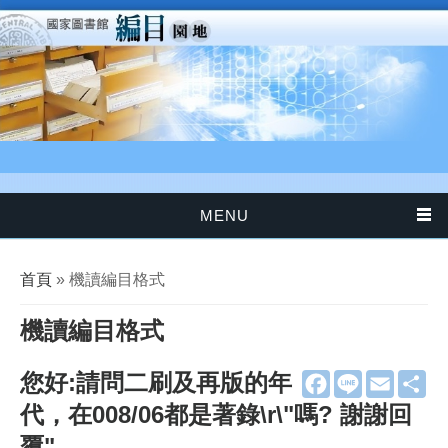
移至主內容
MENU
您在這裡
首頁
» 機讀編目格式
機讀編目格式
您好:請問二刷及再版的年
F
L
E
分
a
i
m
享
代，在008/06都是著錄\r\"嗎? 謝謝回
c
n
a
e
e
i
覆"
b
l