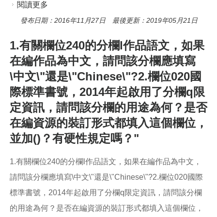
閱讀更多
關於您好，請問在國圖的回覆中
\http://catweb.ncl.edu.tw/portal_e2_page.php?
發布日期：2016年11月27日 最後更新：2019年05月21日
button_num=e2&folder_id=2&cnt_id=61\"有講到
1.有關欄位240的分欄l作品語文，如果
MARC21有五種格式，想請問為何MARC
在編作品為中文，請問該分欄應填寫
STANDARDS(簡明版格式)為何不能也列入一種
\中文\"還是\"Chinese\"?2.欄位020國
呢?先在此謝謝您的回覆。"
際標準書號，2014年起啟用了分欄q限
定資訊，請問該分欄的用途為何？是否
在編資源的裝訂形式都填入這個欄位，
並加()？有硬性規定嗎？"
1.有關欄位240的分欄l作品語文，如果在編作品為中文，
請問該分欄應填寫\中文\"還是\"Chinese\"?2.欄位020國際
標準書號，2014年起啟用了分欄q限定資訊，請問該分欄
的用途為何？是否在編資源的裝訂形式都填入這個欄位，