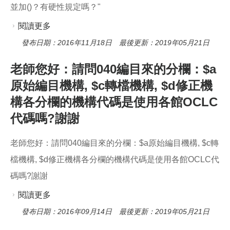
並加()？有硬性規定嗎？"
閱讀更多
關於1.有關欄位240的分欄l作品語文，如果在編作
品為中文，請問該分欄應填寫\中文\"還是
發布日期：2016年11月18日 最後更新：2019年05月21日
\"Chinese\"?2.欄位020國際標準書號，2014年起
老師您好：請問040編目來的分欄：$a
啟用了分欄q限定資訊，請問該分欄的用途為何？
原始編目機構, $c轉檔機構, $d修正機
是否在編資源的裝訂形式都填入這個欄位，並加
構各分欄的機構代碼是使用各館OCLC
()？有硬性規定嗎？"
代碼嗎?謝謝
老師您好：請問040編目來的分欄：$a原始編目機構, $c轉
檔機構, $d修正機構各分欄的機構代碼是使用各館OCLC代
碼嗎?謝謝
閱讀更多
關於老師您好：請問040編目來的分欄：$a原始編
目機構, $c轉檔機構, $d修正機構各分欄的機構代
發布日期：2016年09月14日 最後更新：2019年05月21日
碼是使用各館OCLC代碼嗎?謝謝