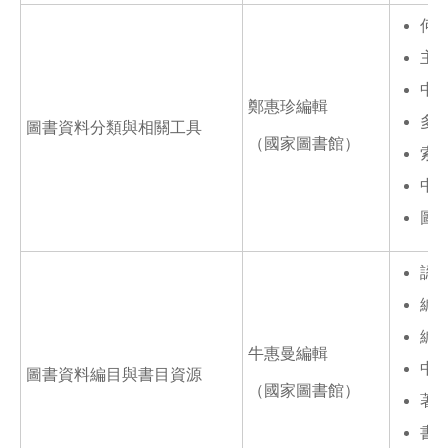
何
主
中
鄭惠珍編輯
多
圖書資料分類與相關工具
（國家圖書館）
索
中
圖
認
編
編
牛惠曼編輯
中
圖書資料編目與書目資源
（國家圖書館）
著
書