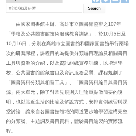
a
i
m
享
c
n
a
查詢活動及研習
e
e
i
b
l
o
由國家圖書館主辦、高雄市立圖書館協辦之107年
o
k
「學校及公共圖書館技術服務教育訓練」，於10月5日及
10月16日，分別在高雄市立圖書館和國家圖書館舉行兩場
次的研習課程，課程目的為提供分類編目理論及相關書目
工具與資源的介紹，以及資訊組織實務訓練，以增進學
校、公共圖書館館藏書目及資訊服務品質。課程規劃了
「圖書資料分類與相關工具」、「圖書資料編目與書目資
源」兩大單元，除了對常見規則與理論重點做簡要的說
明，也以貼近生活的比喻及解說方式，安排實例練習與課
堂討論，讓來自各圖書館領域的同道逐步地學習建構完整
的分類號、主題詞及書目資料，體驗書目編製的實際流
程。