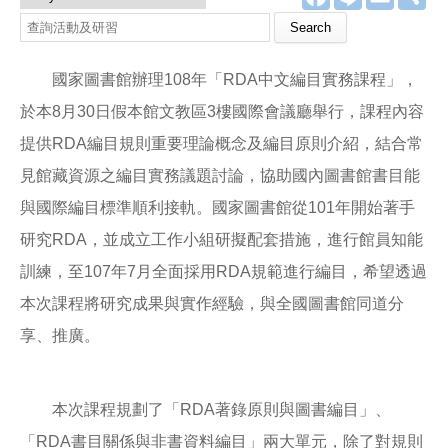
a
i
m
享
c
n
a
查詢活動及研習
e
e
i
b
l
o
國家圖書館辦理108年「RDA中文編目實務課程」，
o
k
於本8月30日假本館文教區3樓國際會議廳舉行，課程內容
提供RDA編目規則重要理論概念及編目原則介紹，結合常
見館藏資源之編目實務議題討論，協助國內圖書館書目能
與國際編目標準順利接軌。國家圖書館從101年開始著手
研究RDA，並成立工作小組研擬配套措施，進行館員知能
訓練，至107年7月全面採用RDA規範進行編目，希望透過
本次課程將研究成果與實作經驗，與全國圖書館同道分
享、推廣。
本次課程規劃了「RDA著錄原則與圖書編目」、
「RDA書目關係與非書資料編目」兩大單元，除了對規則