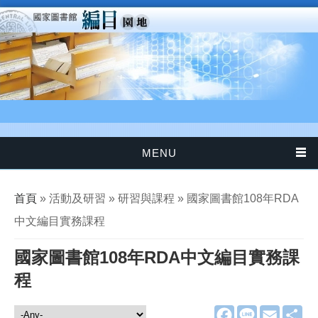
移至主內容
MENU
您在這裡
首頁
» 活動及研習 » 研習與課程 » 國家圖書館108年RDA
中文編目實務課程
國家圖書館108年RDA中文編目實務課
程
F
L
E
分
活動及研習