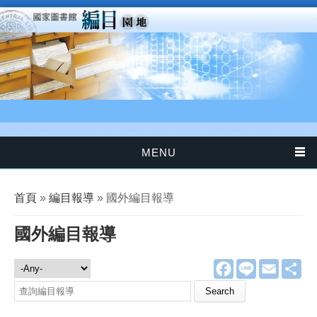
移至主內容
MENU
您在這裡
首頁
»
編目報導
» 國外編目報導
國外編目報導
F
L
E
分
編目報導
a
i
m
享
c
n
a
e
e
i
b
l