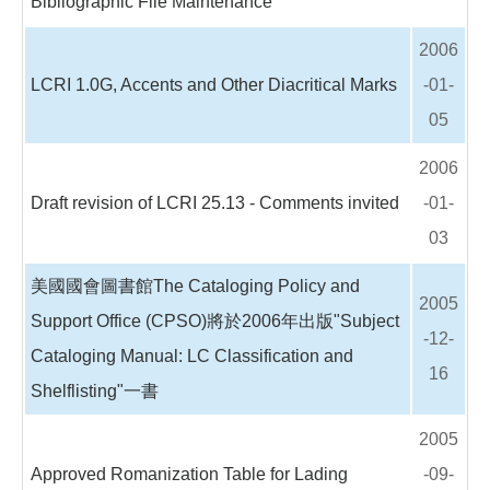
Bibliographic File Maintenance
2006
LCRI 1.0G, Accents and Other Diacritical Marks
-01-
05
2006
Draft revision of LCRI 25.13 - Comments invited
-01-
03
美國國會圖書館The Cataloging Policy and
2005
Support Office (CPSO)將於2006年出版"Subject
-12-
Cataloging Manual: LC Classification and
16
Shelflisting"一書
2005
Approved Romanization Table for Lading
-09-