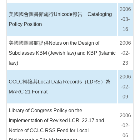
2006
美國國會圖書館施行Unicode報告：Cataloging
-03-
Policy Position
16
美國國圖書館提供Notes on the Design of
2006
Subclasses KBM (Jewish law) and KBP (Islamic
-02-
law)
23
2006
OCLC轉換其Local Data Records（LDRS）為
-02-
MARC 21 Format
09
Library of Congress Policy on the
2006
Implementation of Revised LCRI 22.17 and
-02-
Notice of OCLC RSS Feed for Local
06