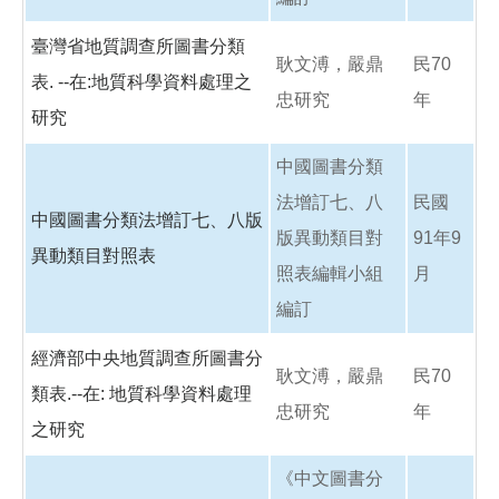
臺灣省地質調查所圖書分類
耿文溥，嚴鼎
民70
表. --在:地質科學資料處理之
忠研究
年
研究
中國圖書分類
法增訂七、八
民國
中國圖書分類法增訂七、八版
版異動類目對
91年9
異動類目對照表
照表編輯小組
月
編訂
經濟部中央地質調查所圖書分
耿文溥，嚴鼎
民70
類表.--在: 地質科學資料處理
忠研究
年
之研究
《中文圖書分