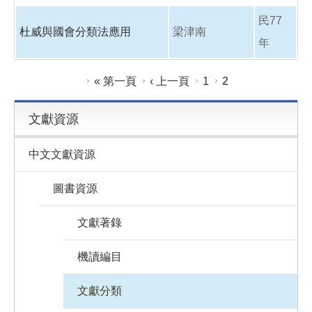
民77
杜威與國會分類法應用
梁津南
年
頁面
« 第一頁
‹ 上一頁
1
2
文獻資源
中文文獻資源
圖書資源
文獻著錄
機讀編目
文獻分類