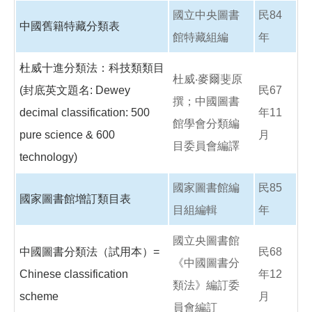
國立中央圖書
民84
中國舊籍特藏分類表
館特藏組編
年
杜威十進分類法：科技類類目
杜威‧麥爾斐原
(封底英文題名: Dewey
民67
撰；中國圖書
decimal classification: 500
年11
館學會分類編
pure science & 600
月
目委員會編譯
technology)
國家圖書館編
民85
國家圖書館增訂類目表
目組編輯
年
國立央圖書館
中國圖書分類法（試用本）=
民68
《中國圖書分
Chinese classification
年12
類法》編訂委
scheme
月
員會編訂