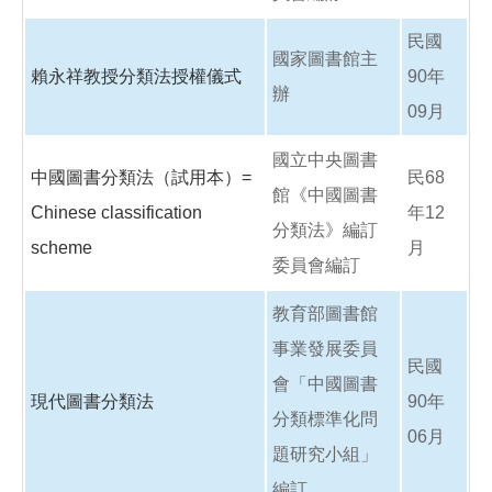
民國
國家圖書館主
賴永祥教授分類法授權儀式
90年
辦
09月
國立中央圖書
中國圖書分類法（試用本）=
民68
館《中國圖書
Chinese classification
年12
分類法》編訂
scheme
月
委員會編訂
教育部圖書館
事業發展委員
民國
會「中國圖書
現代圖書分類法
90年
分類標準化問
06月
題研究小組」
編訂