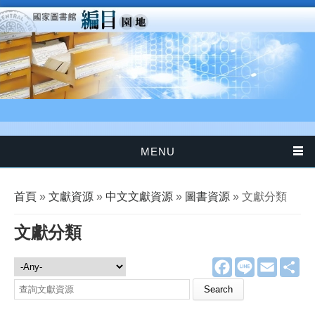
移至主內容
MENU
您在這裡
首頁
»
文獻資源
»
中文文獻資源
»
圖書資源
» 文獻分類
文獻分類
F
L
E
分
文獻資源
a
i
m
享
c
n
a
Search this site
e
e
i
b
l