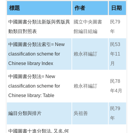
o
o
標題
作者
日期
k
中國圖書分類法新版與舊版異
國立中央圖書
民79
動類目對照表
館編目組編
年
中國圖書分類法索引= New
民53
classification scheme for
賴永祥編訂
年11
Chinese library Index
月
中國圖書分類法= New
民78
classification scheme for
賴永祥編訂
年4月
Chinese library: Table
民79
編目分類與排片
吳祖善
年
中國圖書十進分類法, 又名,何