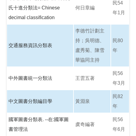
民54
氏十進分類法= Chinese
何日章編
年1月
decimal classification
李德竹計劃主
持；吳明德、
民80
交通服務資訊分類表
盧秀菊、陳雪
年
華協同主持
民56
中外圖書統一分類法
王雲五著
年3月
民82
中文圖書分類編目學
黃淵泉
年
國軍圖書分類表. --在:國軍圖
民56
虞奇編著
書管理法
年6月