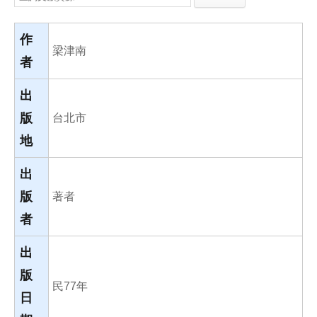
e
e
i
b
l
o
o
作
k
梁津南
者
出
版
台北市
地
出
版
著者
者
出
版
民77年
日