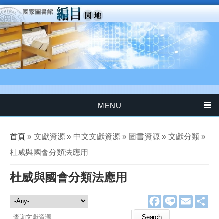
移至主內容
MENU
您在這裡
首頁
» 文獻資源 » 中文文獻資源 » 圖書資源 » 文獻分類 »
杜威與國會分類法應用
杜威與國會分類法應用
F
L
E
分
文獻資源
a
i
m
享
c
n
a
Search this site