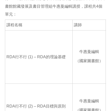
書館館藏發展及書目管理組牛惠曼編輯講授，課程共4個
單元：
課程名稱
講師
課
牛惠曼編輯
RDA行不行 (1) -- RDA的理論基礎
（國家圖書館）
牛惠曼編輯
RDA行不行 (2) -- RDA目標與原則
（國家圖書館）