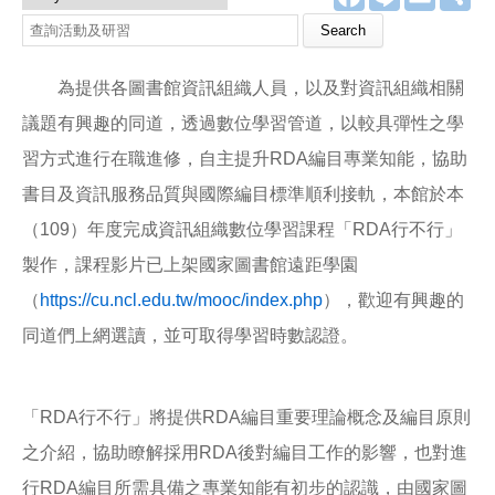
a
i
m
享
c
n
a
查詢活動及研習
e
e
i
b
l
o
為提供各圖書館資訊組織人員，以及對資訊組織相關
o
k
議題有興趣的同道，透過數位學習管道，以較具彈性之學
習方式進行在職進修，自主提升RDA編目專業知能，協助
書目及資訊服務品質與國際編目標準順利接軌，本館於本
（109）年度完成資訊組織數位學習課程「RDA行不行」
製作，課程影片已上架國家圖書館遠距學園
（
https://cu.ncl.edu.tw/mooc/index.php
），歡迎有興趣的
同道們上網選讀，並可取得學習時數認證。
「RDA行不行」將提供RDA編目重要理論概念及編目原則
之介紹，協助瞭解採用RDA後對編目工作的影響，也對進
行RDA編目所需具備之專業知能有初步的認識，由國家圖