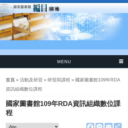
移至主內容
MENU
您在這裡
首頁
» 活動及研習 » 研習與課程 » 國家圖書館109年RDA
資訊組織數位課程
國家圖書館109年RDA資訊組織數位課
程
F
L
E
分
活動及研習