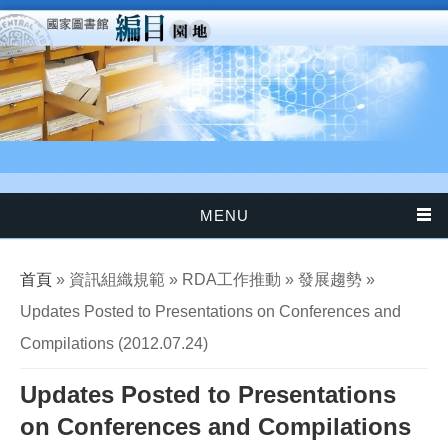
移至主內容
MENU
您在這裡
首頁
» 資訊組織規範 » RDA工作推動 » 發展趨勢 »
Updates Posted to Presentations on Conferences and
Compilations (2012.07.24)
Updates Posted to Presentations
on Conferences and Compilations