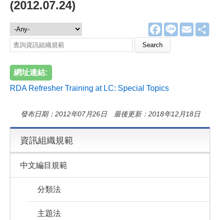
(2012.07.24)
F
L
E
分
資訊組織規範
a
i
m
享
c
n
a
Search this site
e
e
i
b
l
o
網址連結:
o
k
RDA Refresher Training at LC: Special Topics
發布日期：2012年07月26日 最後更新：2018年12月18日
資訊組織規範
中文編目規範
分類法
主題法