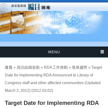
移至主內容
MENU
您在這裡
首頁
» 資訊組織規範 » RDA工作推動 » 發展趨勢 » Target
Date for Implementing RDA Announced to Library of
Congress staff and other affected communities (Updated
March 2, 2012) (2012.03.02)
Target Date for Implementing RDA