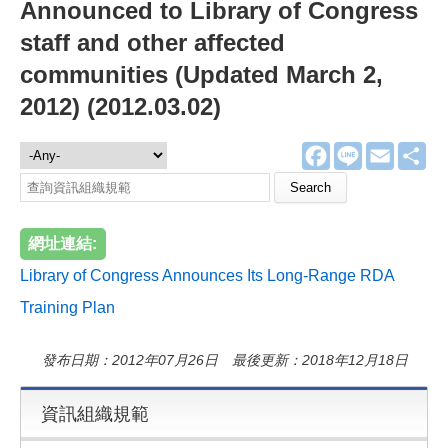
Announced to Library of Congress
staff and other affected
communities (Updated March 2,
2012) (2012.03.02)
F
L
E
分
資訊組織規範
a
i
m
享
c
n
a
Search this site
e
e
i
b
l
o
網址連結:
o
k
Library of Congress Announces Its Long-Range RDA
Training Plan
發布日期：2012年07月26日 最後更新：2018年12月18日
資訊組織規範