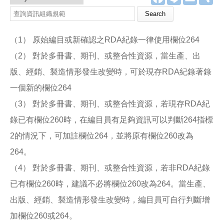
a
i
m
享
c
n
a
Search this site
e
e
i
b
l
o
（1） 原始編目或新確認之RDA紀錄一律使用欄位264
o
k
（2） 對於多冊書、期刊、或整合性資源，當生產、出
版、經銷、製造情形發生改變時，可於現存RDA紀錄著錄
一個新的欄位264
（3） 對於多冊書、期刊、或整合性資源，若現存RDA紀
錄已有欄位260時，在編目員有足夠資訊可以判斷264指標
2的情況下，可加註欄位264，並將原有欄位260改為
264。
（4） 對於多冊書、期刊、或整合性資源，若非RDA紀錄
已有欄位260時，建議不必將欄位260改為264。當生產、
出版、經銷、製造情形發生改變時，編目員可自行判斷增
加欄位260或264。