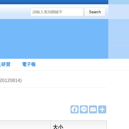
搜尋表單
Search this site
及研習
電子報
120814)
F
L
E
分
a
i
m
享
c
n
a
e
e
i
b
l
大小