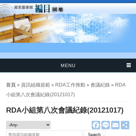
移至主內容
MENU
您在這裡
首頁
» 資訊組織規範 » RDA工作推動 » 會議紀錄 » RDA
小組第八次會議紀錄(20121017)
RDA小組第八次會議紀錄(20121017)
F
L
E
分
資訊組織規範
a
i
m
享
c
n
a
Search this site