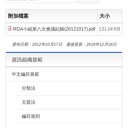
e
e
i
b
l
o
o
附加檔案
大小
k
RDA小組第八次會議紀錄(20121017).pdf
131.04 KB
發布日期：2012年10月17日 最後更新：2018年12月18日
資訊組織規範
中文編目規範
分類法
主題法
編目規則