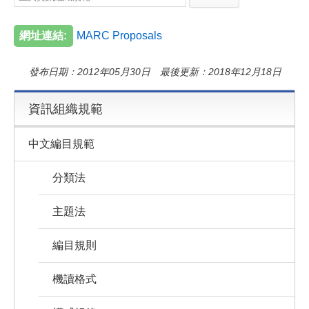
e
e
i
b
l
o
網址連結:
MARC Proposals
o
k
發布日期：2012年05月30日 最後更新：2018年12月18日
資訊組織規範
中文編目規範
分類法
主題法
編目規則
機讀格式