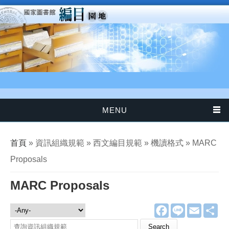
移至主內容
MENU
您在這裡
首頁
» 資訊組織規範 » 西文編目規範 » 機讀格式 » MARC
Proposals
MARC Proposals
F
L
E
分
資訊組織規範
a
i
m
享
c
n
a
Search this site