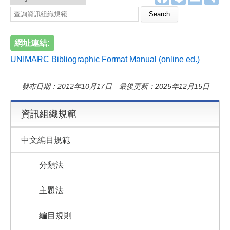
a
i
m
享
c
n
a
Search this site
e
e
i
b
l
o
網址連結:
o
k
UNIMARC Bibliographic Format Manual (online ed.)
發布日期：2012年10月17日 最後更新：2025年12月15日
資訊組織規範
中文編目規範
分類法
主題法
編目規則