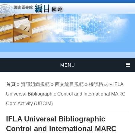
移至主內容
MENU
您在這裡
首頁
» 資訊組織規範 » 西文編目規範 » 機讀格式 » IFLA
Universal Bibliographic Control and International MARC
Core Activity (UBCIM)
IFLA Universal Bibliographic
Control and International MARC