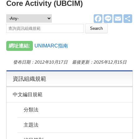
Core Activity (UBCIM)
F
L
E
分
資訊組織規範
a
i
m
享
c
n
a
Search this site
e
e
i
b
l
o
網址連結:
UNIMARC指南
o
k
發布日期：2012年10月17日 最後更新：2025年12月15日
資訊組織規範
中文編目規範
分類法
主題法