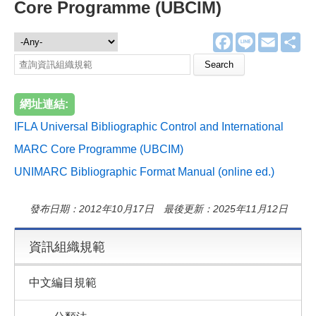
Core Programme (UBCIM)
F
L
E
分
資訊組織規範
a
i
m
享
c
n
a
Search this site
e
e
i
b
l
o
網址連結:
o
k
IFLA Universal Bibliographic Control and International
MARC Core Programme (UBCIM)
UNIMARC Bibliographic Format Manual (online ed.)
發布日期：2012年10月17日 最後更新：2025年11月12日
資訊組織規範
中文編目規範