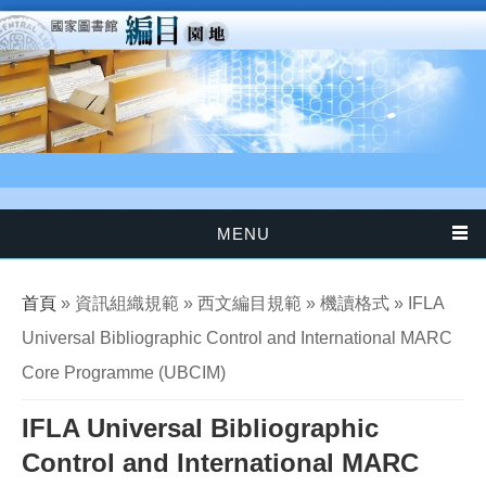
移至主內容
MENU
您在這裡
首頁
» 資訊組織規範 » 西文編目規範 » 機讀格式 » IFLA
Universal Bibliographic Control and International MARC
Core Programme (UBCIM)
IFLA Universal Bibliographic
Control and International MARC