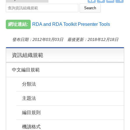
a
i
m
享
c
n
a
Search this site
e
e
i
b
l
o
網址連結:
RDA and RDA Toolkit Presenter Tools
o
k
發布日期：2012年03月03日 最後更新：2018年12月18日
資訊組織規範
中文編目規範
分類法
主題法
編目規則
機讀格式