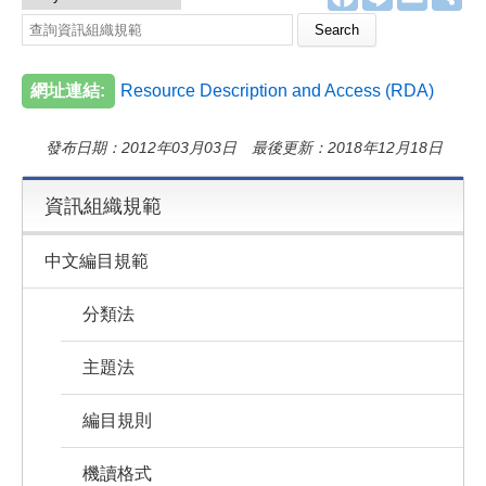
a
i
m
享
c
n
a
Search this site
e
e
i
b
l
o
網址連結:
Resource Description and Access (RDA)
o
k
發布日期：2012年03月03日 最後更新：2018年12月18日
資訊組織規範
中文編目規範
分類法
主題法
編目規則
機讀格式