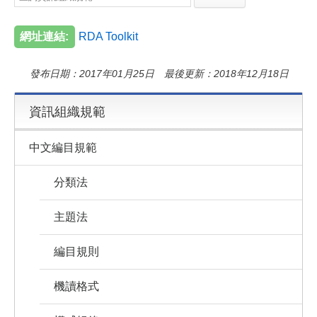
e
e
i
b
l
o
網址連結:
RDA Toolkit
o
k
發布日期：2017年01月25日 最後更新：2018年12月18日
資訊組織規範
中文編目規範
分類法
主題法
編目規則
機讀格式