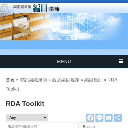
移至主內容
MENU
您在這裡
首頁
» 資訊組織規範 » 西文編目規範 » 編目規則 » RDA
Toolkit
RDA Toolkit
F
L
E
分
資訊組織規範
a
i
m
享
c
n
a
Search this site