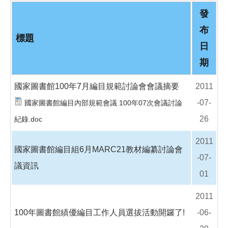
o
o
發
k
布
標題
日
期
國家圖書館100年7月編目規範討論會會議摘要
2011
-07-
國家圖書館編目內部規範會議 100年07次會議討論
26
紀錄.doc
2011
國家圖書館編目組6月MARC21教材編纂討論會
-07-
議資訊
01
2011
100年圖書館績優編目工作人員選拔活動開鑼了!
-06-