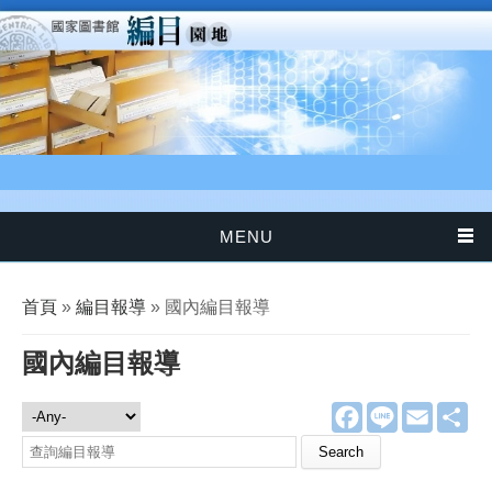
移至主內容
MENU
您在這裡
首頁
»
編目報導
» 國內編目報導
國內編目報導
F
L
E
分
編目報導
a
i
m
享
c
n
a
e
e
i
b
l