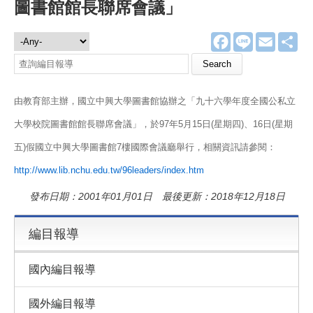
圖書館館長聯席會議」
F
L
E
分
編目報導
a
i
m
享
c
n
a
e
e
i
b
l
o
由教育部主辦，國立中興大學圖書館協辦之「九十六學年度全國公私立
o
k
大學校院圖書館館長聯席會議」，於97年5月15日(星期四)、16日(星期
五)假國立中興大學圖書館7樓國際會議廳舉行，相關資訊請參閱：
http://www.lib.nchu.edu.tw/96leaders/index.htm
發布日期：2001年01月01日 最後更新：2018年12月18日
編目報導
國內編目報導
國外編目報導