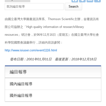
a
i
m
享
c
n
a
e
e
i
b
l
o
由國立臺灣大學圖書資訊學系、Thomson Scientific主辦，金珊資訊有
o
k
限公司協辦之「High quality information of research/library
resources」研討會，於96年11月16日（星期五）在國立臺灣大學社會
科學院國際會議廳舉行，詳細內容請參閱：
http://www.isiuser.com/event1116.html
發布日期：2001年01月01日 最後更新：2018年12月18日
編目報導
國內編目報導
國外編目報導