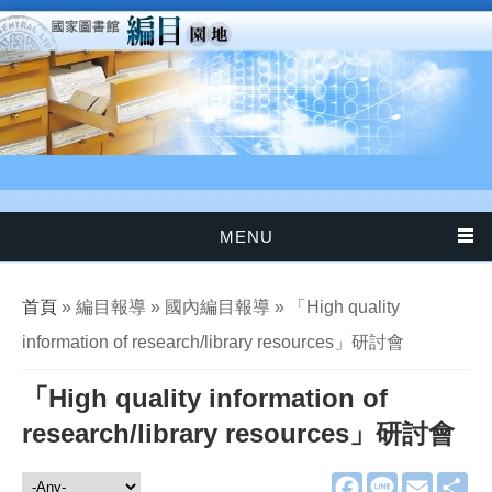
移至主內容
MENU
您在這裡
首頁
» 編目報導 » 國內編目報導 » 「High quality
information of research/library resources」研討會
「High quality information of
research/library resources」研討會
F
L
E
分
編目報導