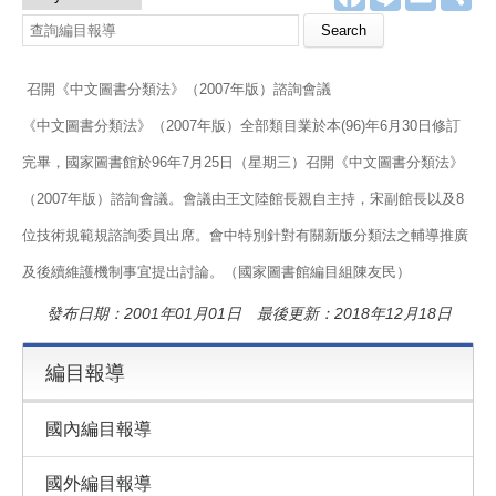
a
i
m
享
c
n
a
e
e
i
b
l
o
召開《中文圖書分類法》（2007年版）諮詢會議
o
k
《中文圖書分類法》（2007年版）全部類目業於本(96)年6月30日修訂
完畢，國家圖書館於96年7月25日（星期三）召開《中文圖書分類法》
（2007年版）諮詢會議。會議由王文陸館長親自主持，宋副館長以及8
位技術規範規諮詢委員出席。會中特別針對有關新版分類法之輔導推廣
及後續維護機制事宜提出討論。（國家圖書館編目組陳友民）
發布日期：2001年01月01日 最後更新：2018年12月18日
編目報導
國內編目報導
國外編目報導