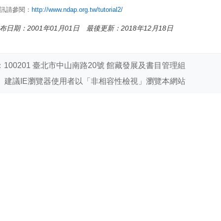
o
資訊請參閱：
http://www.ndap.org.tw/tutorial2/
o
k
布日期：2001年01月01日 最後更新：2018年12月18日
100201 臺北市中山南路20號 館藏發展及書目管理組
建議IE瀏覽器使用者以「非相容性檢視」瀏覽本網站