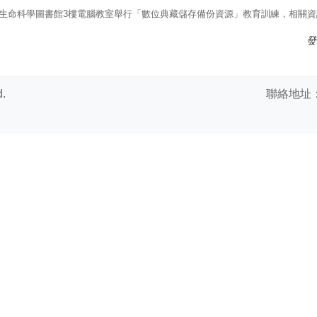
院生命科學圖書館3樓電腦教室舉行「數位典藏儲存備份資源」教育訓練，相關
發
.
聯絡地址：