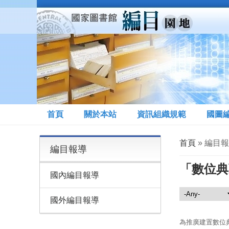
移至主內容
首頁
關於本站
資訊組織規範
國圖
您在這裡
首頁
» 編目
編目報導
「數位典
國內編目報導
編目報導
國外編目報導
為推廣建置數位