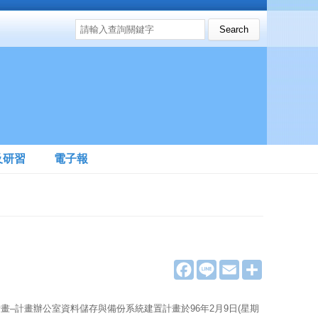
搜尋表單
Search this site
及研習
電子報
F
L
E
分
a
i
m
享
c
n
a
e
e
i
–計畫辦公室資料儲存與備份系統建置計畫於96年2月9日(星期
b
l