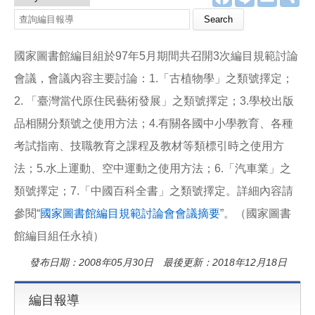
a
i
m
享
c
n
a
e
e
i
b
l
o
國家圖書館編目組於97年5月期間共召開3次編目規範討論
o
k
會議，會議內容主要討論：1.「古植物學」之類號擇定；
2. 「臺灣當代原住民藝術發展」之類號擇定；3.學校出版
品相關分類號之使用方法；4.有關各國中小學教育、各種
考試指南、技職教育之課程及教材等類標引時之使用方
法；5.水上運動、空中運動之使用方法；6.「汽車業」之
類號擇定；7.「中國百科全書」之類號擇定。詳細內容請
參閱“
國家圖書館編目規範討論會會議摘要
”。（國家圖書
館編目組任永禎）
發布日期：2008年05月30日 最後更新：2018年12月18日
編目報導