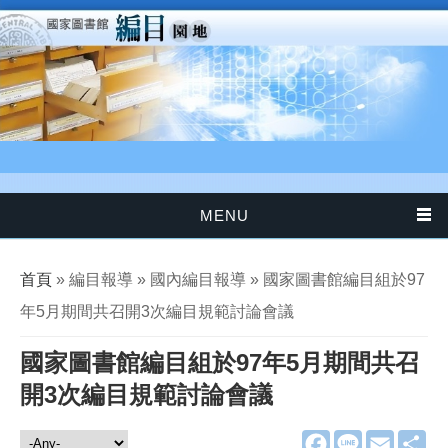
移至主內容
MENU
您在這裡
首頁
» 編目報導 » 國內編目報導 » 國家圖書館編目組於97
年5月期間共召開3次編目規範討論會議
國家圖書館編目組於97年5月期間共召
開3次編目規範討論會議
F
L
E
分
編目報導