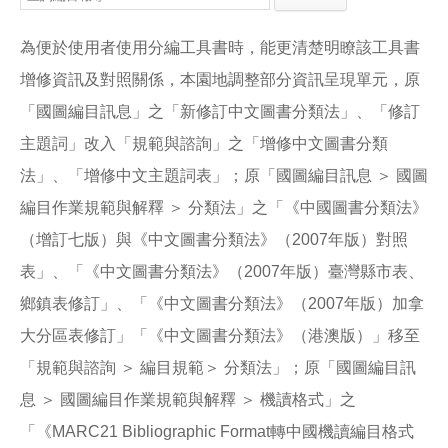
e
e
i
b
l
o
為便於使用者使用分編工具書時，能更清楚明瞭該工具書
o
k
增修資訊及對照關係，本園地調整部分資訊呈現單元，原
「國圖編目訊息」之「新修訂中文圖書分類法」、「修訂
主題詞」改入「規範與諮詢」之「增修中文圖書分類
法」、「增修中文主題詞表」；原「國圖編目訊息 ＞ 國圖
編目作業規範與解釋 ＞ 分類法」之「《中國圖書分類法》
（增訂七版）與《中文圖書分類法》（2007年版）對照
表」、「《中文圖書分類法》（2007年版）臺灣縣市表、
鄉鎮表修訂」、「《中文圖書分類法》（2007年版）加拿
大分區表修訂」「《中文圖書分類法》（港澳版）」移至
「規範與諮詢 ＞ 編目規範＞ 分類法」；原「國圖編目訊
息 ＞ 國圖編目作業規範與解釋 ＞ 機讀格式」之
「《MARC21 Bibliographic Format轉中國機讀編目格式