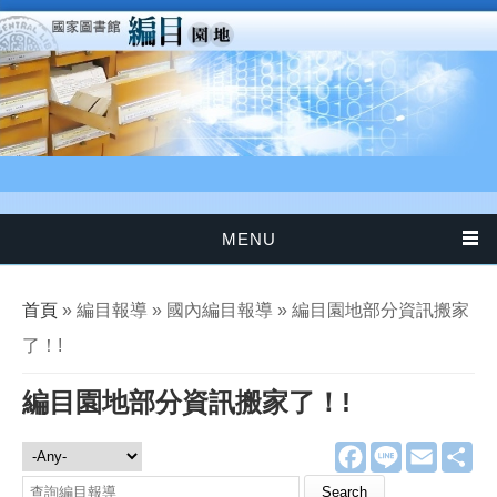
移至主內容
MENU
您在這裡
首頁
» 編目報導 » 國內編目報導 » 編目園地部分資訊搬家
了！!
編目園地部分資訊搬家了！!
F
L
E
分
編目報導
a
i
m
享
c
n
a