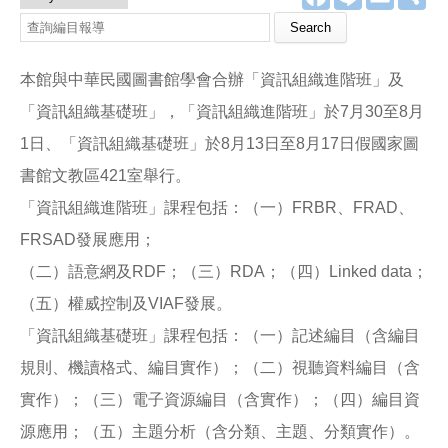
a
i
m
享
c
n
a
e
e
i
b
l
o
本館與中華民國圖書館學會合辦「資訊組織進階班」及
o
k
「資訊組織基礎班」，「資訊組織進階班」於7月30至8月
1日、「資訊組織基礎班」於8月13日至8月17日假國家圖
書館文教區421室舉行。
「資訊組織進階班」課程包括：（一）FRBR、FRAD、
FRSAD發展應用；
（二）語意網及RDF；（三）RDA；（四）Linked data；
（五）權威控制及VIAF發展。
「資訊組織基礎班」課程包括：（一）記述編目（含編目
規則、機讀格式、編目實作）；（二）視聽資料編目（含
實作）；（三）電子資源編目（含實作）；（四）編目資
源應用；（五）主題分析（含分類、主題、分類實作）。