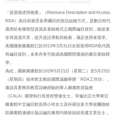
e
e
i
b
l
o
「資源描述與檢索」（Resource Description and Access,
o
k
RDA）為目前最受各界矚目的資訊組織方式，是數位時代
適用於各種類型資源及著錄格式之國際編目規則，能促進
全球資源共享，提升資訊導航與檢索，滿足使用者需求。
美國國會圖書館已於2013年3月31日全面使用RDA取代既
有編目規則，未來亦有可能成為國際間遵循的書目著錄標
準。
為此，國家圖書館於102年5月21日（星期二）至5月23日
（星期四）假本館文教區國際議廳舉辦「RDA工作坊」，
邀請具實務與教育訓練經驗的華人圖書館員協會
（CALA）榮譽執行長曾程雙修女士、哥倫比亞大學東亞
圖書館中文編目館員周小玲女士及科羅拉多大學波爾德校
區圖書館連續出版品編目兼期刊接收組組長盧文英女士，