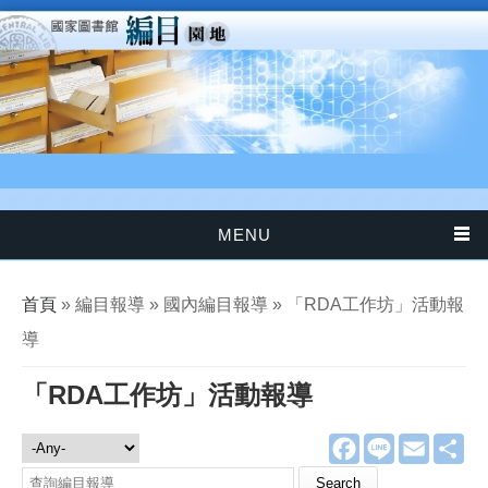
移至主內容
MENU
您在這裡
首頁
» 編目報導 » 國內編目報導 » 「RDA工作坊」活動報
導
「RDA工作坊」活動報導
F
L
E
分
編目報導
a
i
m
享
c
n
a