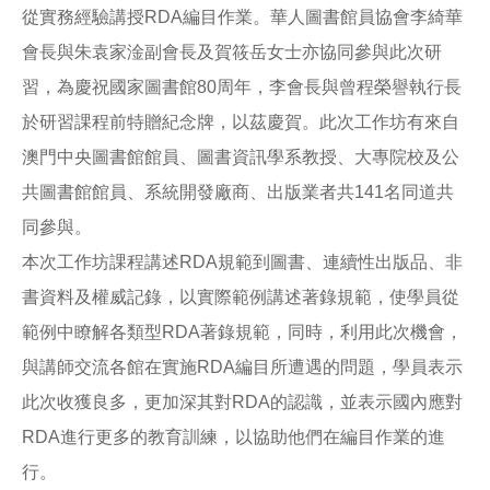
從實務經驗講授RDA編目作業。華人圖書館員協會李綺華
會長與朱袁家淦副會長及賀筱岳女士亦協同參與此次研
習，為慶祝國家圖書館80周年，李會長與曾程榮譽執行長
於研習課程前特贈紀念牌，以茲慶賀。此次工作坊有來自
澳門中央圖書館館員、圖書資訊學系教授、大專院校及公
共圖書館館員、系統開發廠商、出版業者共141名同道共
同參與。
本次工作坊課程講述RDA規範到圖書、連續性出版品、非
書資料及權威記錄，以實際範例講述著錄規範，使學員從
範例中瞭解各類型RDA著錄規範，同時，利用此次機會，
與講師交流各館在實施RDA編目所遭遇的問題，學員表示
此次收獲良多，更加深其對RDA的認識，並表示國內應對
RDA進行更多的教育訓練，以協助他們在編目作業的進
行。