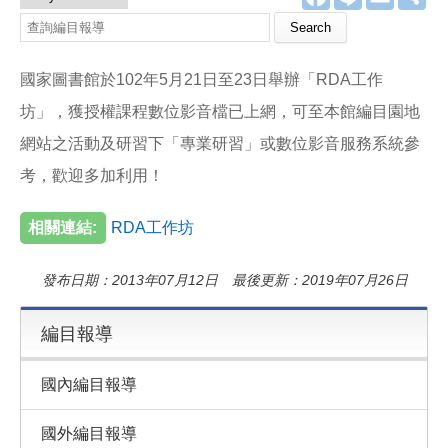
a
i
m
享
c
n
a
e
e
i
b
l
o
國家圖書館於102年5月21日至23日舉辦「RDA工作
o
k
坊」，獲授權課程數位影音檔已上網，可至本館編目園地
網站之活動及研習下「專業研習」或數位影音服務系統參
考，歡迎多加利用！
相關連結:
RDA工作坊
發布日期：2013年07月12日 最後更新：2019年07月26日
編目報導
國內編目報導
國外編目報導