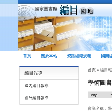
移至主內容
首頁
關於本站
資訊組織規範
國圖
您在這裡
首頁
» 編目
編目報導
學術圖書
國內編目報導
編目報導
國外編目報導
會議名稱：學