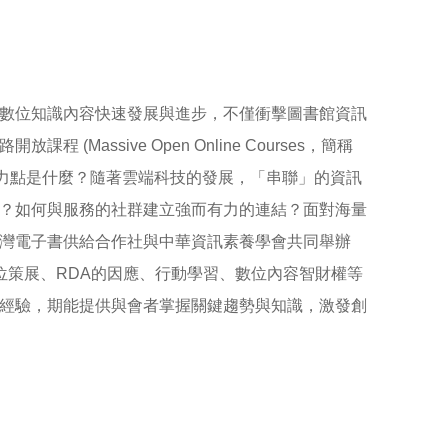
o
o
k
數位知識內容快速發展與進步，不僅衝擊圖書館資訊
ssive Open Online Courses，簡稱
的著力點是什麼？隨著雲端科技的發展，「串聯」的資訊
？如何與服務的社群建立強而有力的連結？面對海量
灣電子書供給合作社與中華資訊素養學會共同舉辦
位策展、RDA的因應、行動學習、數位內容智財權等
經驗，期能提供與會者掌握關鍵趨勢與知識，激發創