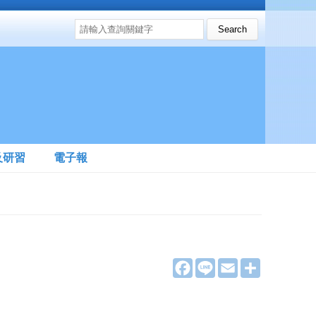
搜尋表單
Search this site
及研習
電子報
F
L
E
分
a
i
m
享
c
n
a
e
e
i
b
l