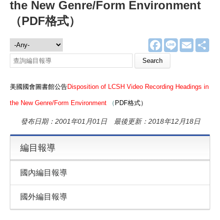
the New Genre/Form Environment
（PDF格式）
F
L
E
分
編目報導
a
i
m
享
c
n
a
e
e
i
b
l
o
美國國會圖書館公告
Disposition of LCSH Video Recording Headings in
o
k
the New Genre/Form Environment
（
PDF格式）
發布日期：2001年01月01日 最後更新：2018年12月18日
編目報導
國內編目報導
國外編目報導