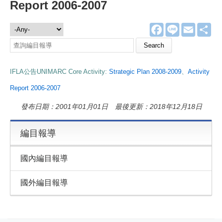
Report 2006-2007
F
L
E
分
編目報導
a
i
m
享
c
n
a
e
e
i
b
l
o
IFLA公告UNIMARC Core Activity:
Strategic Plan 2008-2009
、
Activity
o
k
Report 2006-2007
發布日期：2001年01月01日 最後更新：2018年12月18日
編目報導
國內編目報導
國外編目報導