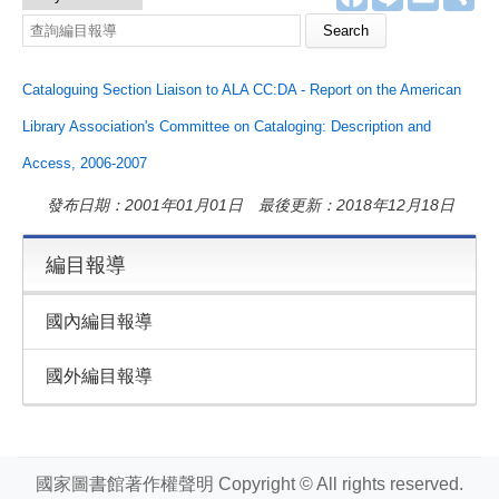
a
i
m
享
c
n
a
e
e
i
b
l
o
Cataloguing Section Liaison to ALA CC:DA - Report on the American
o
k
Library Association's Committee on Cataloging: Description and
Access, 2006-2007
發布日期：2001年01月01日 最後更新：2018年12月18日
編目報導
國內編目報導
國外編目報導
國家圖書館著作權聲明 Copyright © All rights reserved.