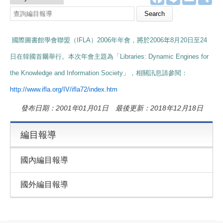
a
i
m
享
c
n
a
e
e
i
b
l
o
國際圖書館學會聯盟（IFLA）2006年年會，
將於2006年
8月20日至24
o
k
日在韓國首爾舉行。本次年會主題為「Libraries: Dynamic Engines for
the Knowledge and Information Society」，相關訊息請參閱：
http://www.ifla.org/IV/ifla72/index.htm
發布日期：2001年01月01日 最後更新：2018年12月18日
編目報導
國內編目報導
國外編目報導